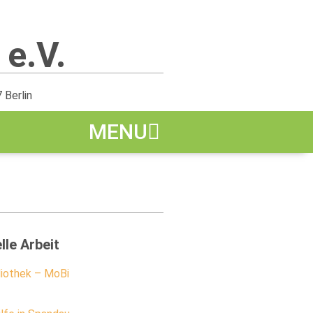
 e.V.
 Berlin
MENU
lle Arbeit
liothek – MoBi