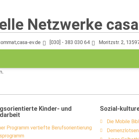
elle Netzwerke casa
commat;casa-ev.de
[030] - 383 030 64
Moritzstr. 2, 13597
n.
gsorientierte Kinder- und
Sozial-kulture
darbeit
Die Mobile Bib
iner Programm vertiefte Berufsorientierung
Demenzlotsen
sprogramm