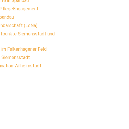
lfe in Spandau
 PflegeEngagement
Spandau
hbarschaft (LeNa)
effpunkte Siemensstadt und
t im Falkenhagener Feld
it Siemensstadt
ination Wilhelmstadt
p