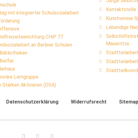
Junge Selbsthi
enschule
Kontaktstelle
ag mit integrierter Schulsozialarbeit
Kunstremise 
förderung
Lebendige Nac
offensive
Selbsthilfetr
ndfreizeiteinrichtung CHiP 77
Mauerritze
ndsozialarbeit an Berliner Schulen
Stadtteilarbei
lbibliotheken
lhelfer
Stadtteilarbe
lerhaus
Stadtteilkoord
oräre Lerngruppe
e Stärken Aktivieren (DSA)
Datenschutzerklärung
Widerrufsrecht
Sitema