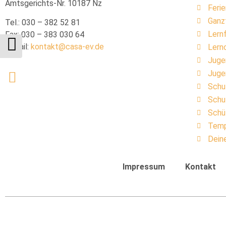
Amtsgerichts-Nr. 10187 Nz
Feri
Ganzt
Tel.: 030 – 382 52 81
Lern
Fax: 030 – 383 030 64
E-Mail:
kontakt@casa-ev.de
Lern
Juge
Juge
Schu
Schu
Schü
Temp
Dein
Impressum
Kontakt