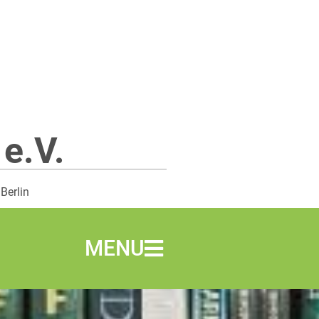
 e.V.
 Berlin
MENU