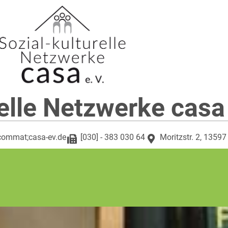
elle Netzwerke casa
commat;casa-ev.de
[030] - 383 030 64
Moritzstr. 2, 13597