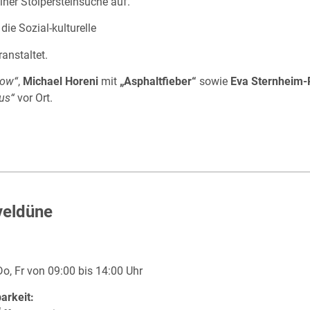
iner Stolpersteinsuche auf.
, die Sozial-kulturelle
anstaltet.
how“
,
Michael Horeni
mit
„Asphaltfieber“
sowie
Eva Sternheim-
us“
vor Ort.
veldüne
Do, Fr von 09:00 bis 14:00 Uhr
arkeit: