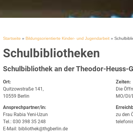
Startseite
»
Bildungsorientierte Kinder- und Jugendarbeit
»
Schulbibl
Schulbibliotheken
Schulbibliothek an der Theodor-Heuss-
Ort:
Zeiten:
Quitzowstraße 141,
Die Öff
10559 Berlin
MO/DI/D
Ansprechpartner/in:
Erreichb
Frau Rabia Yeni-Uzun
zu den 
Tel.: 030 398 35 248
telefon
E-Mail:
bibliothek@thgberlin.de