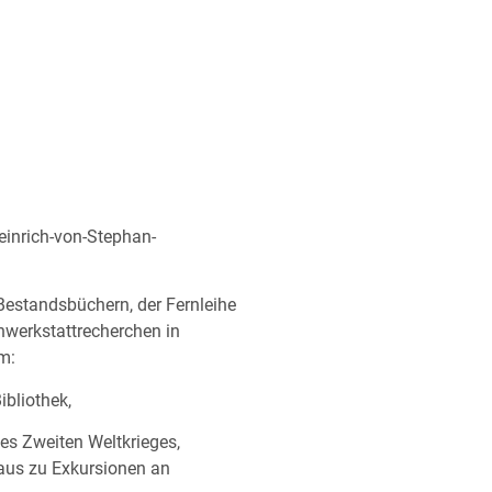
Heinrich-von-Stephan-
Bestandsbüchern, der Fernleihe
nwerkstattrecherchen in
m:
bliothek,
des Zweiten Weltkrieges,
 aus zu Exkursionen an