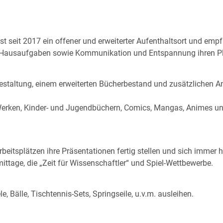
seit 2017 ein offener und erweiterter Aufenthaltsort und empfän
und Hausaufgaben sowie Kommunikation und Entspannung ihren P
estaltung, einem erweiterten Bücherbestand und zusätzlichen A
Werken, Kinder- und Jugendbüchern, Comics, Mangas, Animes u
beitsplätzen ihre Präsentationen fertig stellen und sich immer h
ittage, die „Zeit für Wissenschaftler“ und Spiel-Wettbewerbe.
 Bälle, Tischtennis-Sets, Springseile, u.v.m. ausleihen.