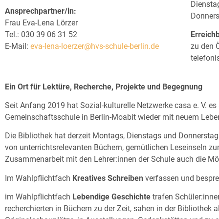
Dienstag
Ansprechpartner/in:
Donners
Frau Eva-Lena Lörzer
Tel.: 030 39 06 31 52
Erreichb
E-Mail:
eva-lena-loerzer@hvs-schule-berlin.de
zu den 
telefoni
Ein Ort für Lektüre, Recherche, Projekte und Begegnung
Seit Anfang 2019 hat Sozial-kulturelle Netzwerke casa e. V. es
Gemeinschaftsschule in Berlin-Moabit wieder mit neuem Leben
Die Bibliothek hat derzeit Montags, Dienstags und Donnerstag
von unterrichtsrelevanten Büchern, gemütlichen Leseinseln z
Zusammenarbeit mit den Lehrer:innen der Schule auch die Mögl
Im Wahlpflichtfach
Kreatives Schreiben
verfassen und besprec
im Wahlpflichtfach
Lebendige Geschichte
trafen Schüler:inne
recherchierten in Büchern zu der Zeit, sahen in der Bibliothe