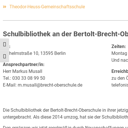
Theodor-Heuss-Gemeinschaftsschule
Schulbibliothek an der Bertolt-Brecht-O
Umschalten auf hohe Kontraste
Ort:
Zeiten:
Wilhelmstraße 10, 13595 Berlin
Montag 
Schrift vergrößern
Und nac
Ansprechpartner/in:
Herr Markus Musall
Erreichb
Tel.: 030 33 08 99 50
zu den 
E-Mail:
m.musall@brecht-oberschule.de
telefoni
Die Schulbibliothek der Bertolt-Brecht-Oberschule in ihrer jetz
untergebracht. Als diese 2014 umzog, hat sie der Schulbiblioth
Den ergänzen wir jetzt regelmäßig durch Neuanschaffungen u