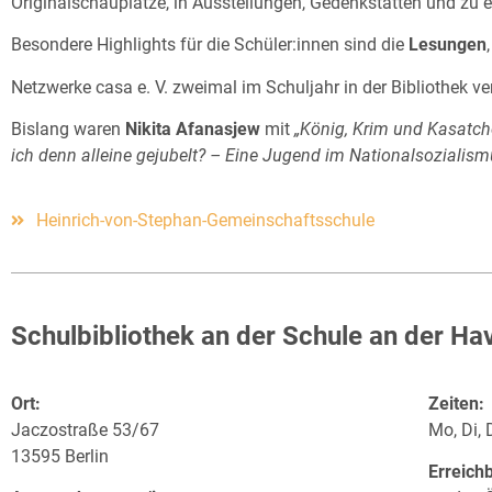
Originalschauplätze, in Ausstellungen, Gedenkstätten und zu e
Besondere Highlights für die Schüler:innen sind die
Lesungen
Netzwerke casa e. V. zweimal im Schuljahr in der Bibliothek ver
Bislang waren
Nikita Afanasjew
mit
„König, Krim und Kasatc
ich denn alleine gejubelt? – Eine Jugend im Nationalsozialism
Heinrich-von-Stephan-Gemeinschaftsschule
Schulbibliothek an der Schule an der Ha
Ort:
Zeiten:
Jaczostraße 53/67
Mo, Di, 
13595 Berlin
Erreichb