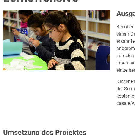
Ausga
Bei über 
einem Dr
erkannte
anderem 
zurückzu
ihnen ni
einzelne
Dieser P
der Schu
kostenlo
casa e.V
Umsetzung des Projektes