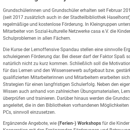
Grundschülerinnen und Grundschüler erhalten seit Februar 2
(seit 2017 zusätzlich auch in der Stadteilbibliothek Haselhors
regelmäßige und kostenlose Förderung. In Kleingruppen unterst
Mitarbeiter von Sozial-kulturelle Netzwerke casa e.V. die Kind
Schulproblemen in allen Fächern.
Die Kurse der Lernoffensive Spandau stellen eine sinnvolle E
schuleigenen Förderung dar. Bei dieser darf der Faktor Spaß 
natürlich nicht zu kurz kommen. Schließlich soll die Motivati
für das Lernen und den Wissenserwerb aufgebaut bzw. gestä
qualifizierten Mitarbeiterinnen und Mitarbeitern erarbeiten s
Strategien für einen langfristigen Schulerfolg. Neben den eige
Wissen auch anhand von zahlreichen Übungsmaterialien, Lerns
überprüfen und trainieren. Darüber hinaus werden die Grunds
angeleitet, die in den Bibliotheken vorhandenen Möglichkeiten
PCs, sinnvoll einzusetzen.
Ergänzende Angebote, wie
(Ferien-) Workshops
für die Kinde