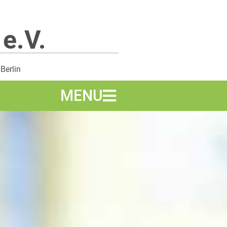
 e.V.
 Berlin
MENU