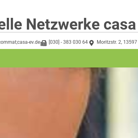
elle Netzwerke casa
commat;casa-ev.de
[030] - 383 030 64
Moritzstr. 2, 13597