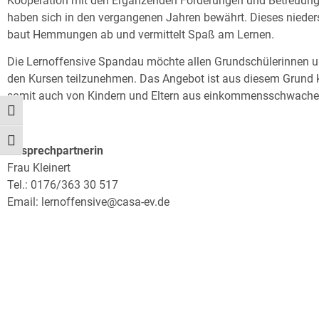
Kooperation mit den Ergänzenden Förderungen und Betreuung
haben sich in den vergangenen Jahren bewährt. Dieses niede
baut Hemmungen ab und vermittelt Spaß am Lernen.
Die Lernoffensive Spandau möchte allen Grundschülerinnen u
den Kursen teilzunehmen. Das Angebot ist aus diesem Grund 
somit auch von Kindern und Eltern aus einkommensschwachen
Umschalten auf hohe Kontraste
Schrift vergrößern
Ansprechpartnerin
Frau Kleinert
Tel.: 0176/363 30 517
Email:
lernoffensive@casa-ev.de