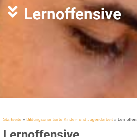
Lernoffensive
Startseite
»
Bildungsorientierte Kinder- und Jugendarbeit
»
Lernoffen
Lernoffensive