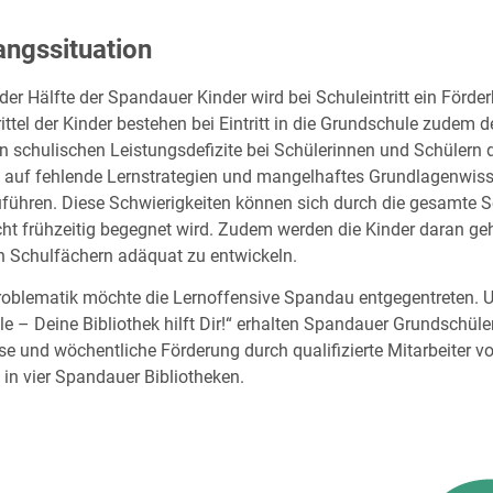
ngssituation
der Hälfte der Spandauer Kinder wird bei Schuleintritt ein Förderb
ittel der Kinder bestehen bei Eintritt in die Grundschule zudem de
n schulischen Leistungsdefizite bei Schülerinnen und Schülern d
auf fehlende Lernstrategien und mangelhaftes Grundlagenwiss
führen. Diese Schwierigkeiten können sich durch die gesamte S
cht frühzeitig begegnet wird. Zudem werden die Kinder daran ge
n Schulfächern adäquat zu entwickeln.
roblematik möchte die Lernoffensive Spandau entgegentreten. U
le – Deine Bibliothek hilft Dir!“ erhalten Spandauer Grundschül
se und wöchentliche Förderung durch qualifizierte Mitarbeiter vo
. in vier Spandauer Bibliotheken.