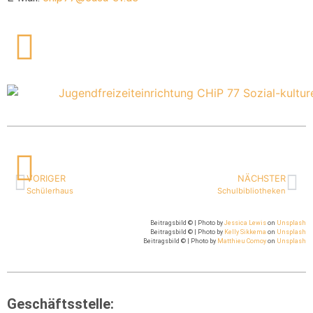
VORIGER
NÄCHSTER
Schülerhaus
Schulbibliotheken
Beitragsbild © | Photo by
Jessica Lewis
on
Unsplash
Beitragsbild © | Photo by
Kelly Sikkema
on
Unsplash
Beitragsbild © | Photo by
Matthieu Comoy
on
Unsplash
Geschäftsstelle: