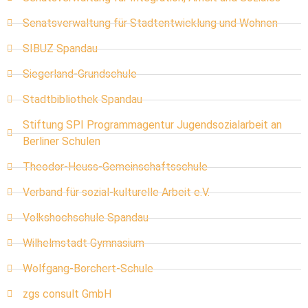
Senatsverwaltung für Stadtentwicklung und Wohnen
SIBUZ Spandau
Siegerland-Grundschule
Stadtbibliothek Spandau
Stiftung SPI Programmagentur Jugendsozialarbeit an
Berliner Schulen
Theodor-Heuss-Gemeinschaftsschule
Verband für sozial-kulturelle Arbeit e.V.
Volkshochschule Spandau
Wilhelmstadt Gymnasium
Wolfgang-Borchert-Schule
zgs consult GmbH