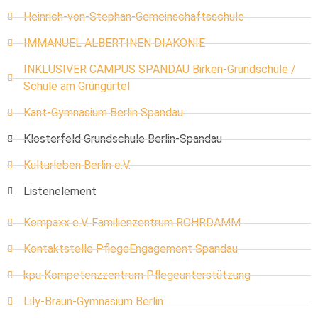
Heinrich-von-Stephan-Gemeinschaftsschule
IMMANUEL ALBERTINEN DIAKONIE
INKLUSIVER CAMPUS SPANDAU Birken-Grundschule /
Schule am Grüngürtel
Kant-Gymnasium Berlin Spandau
Klosterfeld Grundschule Berlin-Spandau
Kulturleben Berlin e.V.
Listenelement
Kompaxx e.V. Familienzentrum ROHRDAMM
Kontaktstelle PflegeEngagement Spandau
kpu Kompetenzzentrum Pflegeunterstützung
Lily-Braun-Gymnasium Berlin