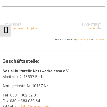
VORIGER
NÄCHSTER
Angebote und Projekte
Kontakt
Titelbild © | Photo by
krakenimages
on
Unsplash
Geschäftsstelle:
Sozial-kulturelle Netzwerke casa e.V.
Moritzstr. 2, 13597 Berlin
Amtsgerichts-Nr. 10187 Nz
Tel.: 030 – 382 52 81
Fax: 030 – 383 030 64
E-Mail:
kontakt@casa-ev.de