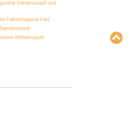
ffpunkte Siemensstadt und
t im Falkenhagener Feld
t Siemensstadt
ination Wilhelmstadt