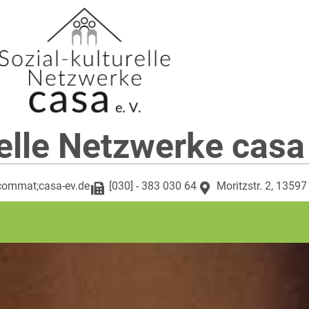
elle Netzwerke casa
commat;casa-ev.de
[030] - 383 030 64
Moritzstr. 2, 13597