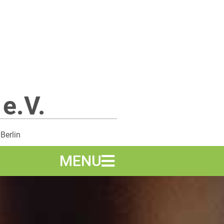
 e.V.
 Berlin
MENU