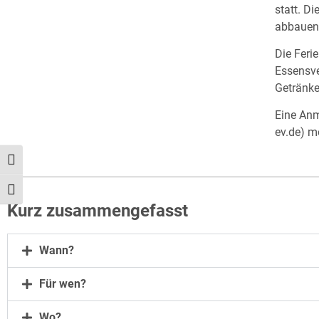
statt. D
abbauen 
Die Feri
Essensve
Getränk
Eine Anm
ev.de
) m
Umschalten auf hohe Kontraste
Schrift vergrößern
Kurz zusammengefasst
Wann?
Für wen?
Wo?