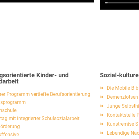
gsorientierte Kinder- und
Sozial-kulture
darbeit
Die Mobile Bib
iner Programm vertiefte Berufsorientierung
Demenzlotsen
usprogramm
Junge Selbsth
enschule
Kontaktstelle
ag mit integrierter Schulsozialarbeit
Kunstremise 
förderung
Lebendige Nac
offensive