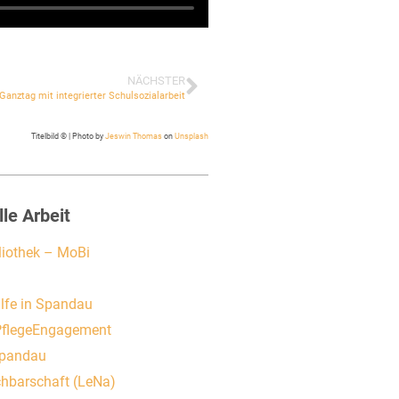
NÄCHSTER
Ganztag mit integrierter Schulsozialarbeit
Titelbild © | Photo by
Jeswin Thomas
on
Unsplash
lle Arbeit
liothek – MoBi
ilfe in Spandau
 PflegeEngagement
Spandau
hbarschaft (LeNa)