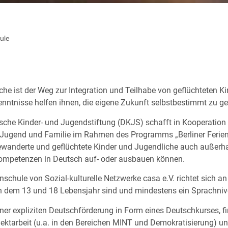
ule
che ist der Weg zur Integration und Teilhabe von geflüchteten K
nntnisse helfen ihnen, die eigene Zukunft selbstbestimmt zu ge
sche Kinder- und Jugendstiftung (DKJS) schafft in Kooperation
 Jugend und Familie im Rahmen des Programms „Berliner Feriens
wanderte und geflüchtete Kinder und Jugendliche auch außerhal
ompetenzen in Deutsch auf- oder ausbauen können.
enschule von Sozial-kulturelle Netzwerke casa e.V. richtet sich a
 dem 13 und 18 Lebensjahr sind und mindestens ein Sprachniv
ner expliziten Deutschförderung in Form eines Deutschkurses, fi
jektarbeit (u.a. in den Bereichen MINT und Demokratisierung) un