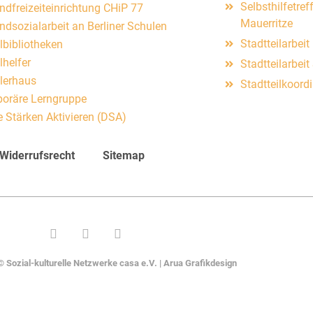
Selbsthilfetre
ndfreizeiteinrichtung CHiP 77
Mauerritze
ndsozialarbeit an Berliner Schulen
Stadtteilarbei
lbibliotheken
lhelfer
Stadtteilarbei
lerhaus
Stadtteilkoord
oräre Lerngruppe
e Stärken Aktivieren (DSA)
Widerrufsrecht
Sitemap
 Sozial-kulturelle Netzwerke casa e.V. |
Arua Grafikdesign