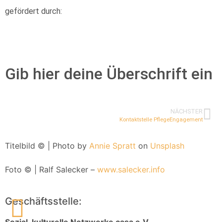
gefördert durch:
Gib hier deine Überschrift ein
NÄCHSTER
Kontaktstelle PflegeEngagement
Titelbild © | Photo by
Annie Spratt
on
Unsplash
Foto © | Ralf Salecker –
www.salecker.info
Geschäftsstelle:
Sozial-kulturelle Netzwerke casa e.V.